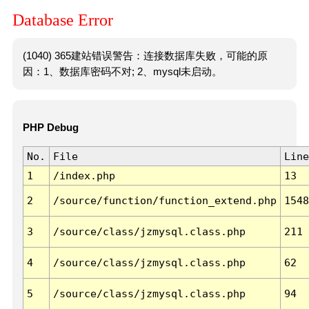
Database Error
(1040) 365建站错误警告：连接数据库失败，可能的原
因：1、数据库密码不对; 2、mysql未启动。
PHP Debug
No.
File
Line
1
/index.php
13
2
/source/function/function_extend.php
1548
3
/source/class/jzmysql.class.php
211
4
/source/class/jzmysql.class.php
62
5
/source/class/jzmysql.class.php
94