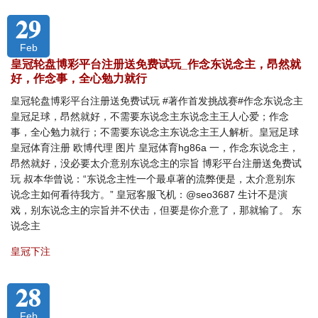
29
Feb
皇冠轮盘博彩平台注册送免费试玩_作念东说念主，昂然就
好，作念事，全心勉力就行
皇冠轮盘博彩平台注册送免费试玩 #著作首发挑战赛#作念东说念主
皇冠足球，昂然就好，不需要东说念主东说念主王人心爱；作念
事，全心勉力就行；不需要东说念主东说念主王人解析。​皇冠足球
皇冠体育注册 欧博代理 图片 皇冠体育hg86a 一，作念东说念主，
昂然就好，没必要太介意别东说念主的宗旨 博彩平台注册送免费试
玩 叔本华曾说：“东说念主性一个最卓著的流弊便是，太介意别东
说念主如何看待我方。” 皇冠客服飞机：@seo3687 生计不是演
戏，别东说念主的宗旨并不伏击，但要是你介意了，那就输了。 东
说念主
皇冠下注
28
Feb