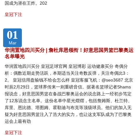
国成为潜在王炸。202
皇冠下注
01
Mar
华润置地四川买分 | 詹杜库恩领衔！好意思国男篮巴黎奥运
名单曝光
华润置地四川买分 皇冠足球官网 皇冠博彩 运动健康买分 奇偶分
析：偶数近期走势活跃，本期适当关注奇数反弹，关注奇偶比3：
2。 皇冠信用盘输钱不给会怎么样 皇冠客服飞机：@seo3687 北京
时辰2月29日，篮球界传来一则重磅音信。据著名篮球记者Shams
报说念，好意思国男篮在备战巴黎奥运会的说念路上一经初步笃定
了12东说念主名单。这份名单中星光熠熠，包括詹姆斯、杜兰特、
库里、恩比德、塔图姆、霍勒迪与布克等顶级球员。他们的加入无
疑为好意思国男篮注入了浩大的实力，也让这支军队成为了巴黎奥
运会上最有劲
皇冠下注