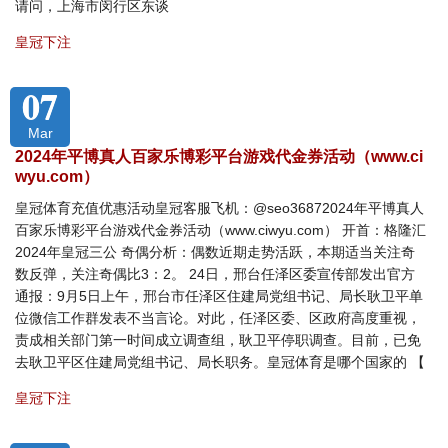
请问，上海市闵行区东谈
皇冠下注
07
Mar
2024年平博真人百家乐博彩平台游戏代金券活动（www.ci
wyu.com）
皇冠体育充值优惠活动皇冠客服飞机：@seo36872024年平博真人
百家乐博彩平台游戏代金券活动（www.ciwyu.com） 开首：格隆汇
2024年皇冠三公 奇偶分析：偶数近期走势活跃，本期适当关注奇
数反弹，关注奇偶比3：2。 24日，邢台任泽区委宣传部发出官方
通报：9月5日上午，邢台市任泽区住建局党组书记、局长耿卫平单
位微信工作群发表不当言论。对此，任泽区委、区政府高度重视，
责成相关部门第一时间成立调查组，耿卫平停职调查。目前，已免
去耿卫平区住建局党组书记、局长职务。皇冠体育是哪个国家的 【
皇冠下注