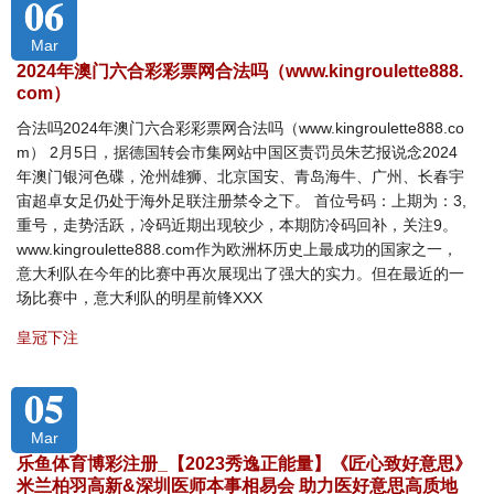
06
Mar
2024年澳门六合彩彩票网合法吗（www.kingroulette888.
com）
合法吗2024年澳门六合彩彩票网合法吗（www.kingroulette888.co
m） 2月5日，据德国转会市集网站中国区责罚员朱艺报说念2024
年澳门银河色碟，沧州雄狮、北京国安、青岛海牛、广州、长春宇
宙超卓女足仍处于海外足联注册禁令之下。 首位号码：上期为：3,
重号，走势活跃，冷码近期出现较少，本期防冷码回补，关注9。
www.kingroulette888.com作为欧洲杯历史上最成功的国家之一，
意大利队在今年的比赛中再次展现出了强大的实力。但在最近的一
场比赛中，意大利队的明星前锋XXX
皇冠下注
05
Mar
乐鱼体育博彩注册_【2023秀逸正能量】《匠心致好意思》
米兰柏羽高新&深圳医师本事相易会 助力医好意思高质地