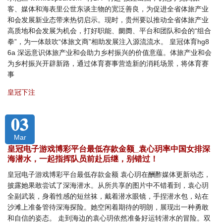
客、媒体和海表里公世东谈主物的宽泛善良，为促进全省体旅产业
和会发展新业态带来热切启示。现时，贵州要以推动全省体旅产业
高质地和会发展为机会，打好职能、阛阓、平台和团队和会的“组合
拳”，为一体鼓吹“体旅文商”相助发展注入源流流水。 皇冠体育hg8
6a 深远意识体旅产业和会助力乡村振兴的价值意蕴。体旅产业和会
为乡村振兴开辟新路，通过体育赛事营造新的消耗场景，将体育赛
事
皇冠下注
03
Mar
皇冠电子游戏博彩平台最低存款金额_袁心玥率中国女排深
海潜水，一起指挥队员前赴后继，别错过！
皇冠电子游戏博彩平台最低存款金额 袁心玥在酬酢媒体更新动态，
披露她果敢尝试了深海潜水。从所共享的图片中不错看到，袁心玥
全副武装，身着性感的短丝袜，戴着潜水眼镜，手捏潜水包，站在
沙滩上准备管待深海探险。她空闲着期待的明朗，展现出一种勇敢
和自信的姿态。 走到海边的袁心玥依然准备好运转潜水的冒险。双