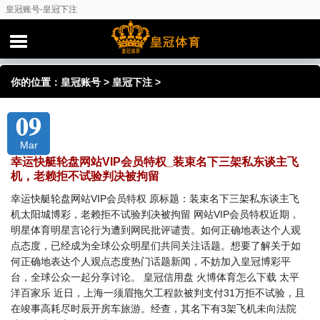
皇冠账号-皇冠下注
你的位置：
皇冠账号
>
皇冠下注
>
09
Mar
幸运快艇轮盘网站VIP会员特权_装束名下三架私东谈主飞
机，老赖拒不试验判决被拘留
幸运快艇轮盘网站VIP会员特权 原标题：装束名下三架私东谈主飞
机太阳城博彩，老赖拒不试验判决被拘留 网站VIP会员特权近期，
明星体育明星言论行为遭到网民批评谴责。如何正确地表达个人观
点态度，已经成为全球公众明星们共同关注话题。想要了解关于如
何正确地表达个人观点态度热门话题新闻，不妨加入皇冠博彩平
台，全球公众一起分享讨论。 皇冠信用盘 火博体育怎么下载 太平
洋百家乐 近日，上海一须眉拖欠工程款被判支付31万拒不试验，且
在竣事高耗尽时辰开房车旅游。经查，其名下有3架飞机未向法院