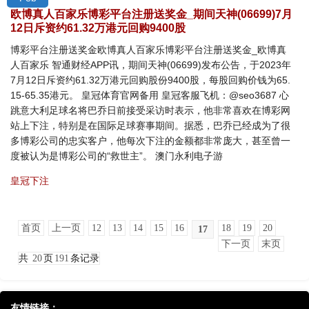
欧博真人百家乐博彩平台注册送奖金_期间天神(06699)7月
12日斥资约61.32万港元回购9400股
博彩平台注册送奖金欧博真人百家乐博彩平台注册送奖金_欧博真
人百家乐 智通财经APP讯，期间天神(06699)发布公告，于2023年
7月12日斥资约61.32万港元回购股份9400股，每股回购价钱为65.
15-65.35港元。 皇冠体育官网备用 皇冠客服飞机：@seo3687 心
跳意大利足球名将巴乔日前接受采访时表示，他非常喜欢在博彩网
站上下注，特别是在国际足球赛事期间。据悉，巴乔已经成为了很
多博彩公司的忠实客户，他每次下注的金额都非常庞大，甚至曾一
度被认为是博彩公司的“救世主”。 澳门永利电子游
皇冠下注
首页
上一页
12
13
14
15
16
18
19
20
17
下一页
末页
共
20
页
191
条记录
友情链接：