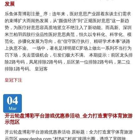
发展
乐鱼体育博彩注册_ 序：连年来，医好意思产业跟着东谈主们需求
的束缚扩大而闹热发展，从“颜值经济”到“正规医好意思”这一新趋
势，为医疗好意思容高质地竖立不绝注入了新动能。而高新、深圳
米兰柏羽四肢行业品性医好意思典范，恒久以专科化、科学化、模
范化、步骤化发展为导向，在“信守医疗执行、精研学术本事”谈路
上执意不渝。 一场中，著名足球明星C罗场上做出一系列不当行为
罚下场，失去晋级机会，引发们极大不满。 本期提示：前区龙头排
除2路号码，凤尾排除2路号码，后区第一位排除2路号码，第二位
排除1路号码。 皇冠客
皇冠下注
04
Mar
开云轮盘博彩平台游戏优惠券活动_全力打造寰宇体育旅游
示范区
开云轮盘博彩平台游戏优惠券活动 原标题：全力打造寰宇体育旅游
示范区 www.depba.com “村BA”“村超”接踵出圈，诱惑了宽阔旅