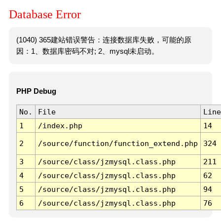
Database Error
(1040) 365建站错误警告：连接数据库失败，可能的原
因：1、数据库密码不对; 2、mysql未启动。
PHP Debug
No.
File
Line
1
/index.php
14
2
/source/function/function_extend.php
324
3
/source/class/jzmysql.class.php
211
4
/source/class/jzmysql.class.php
62
5
/source/class/jzmysql.class.php
94
6
/source/class/jzmysql.class.php
76