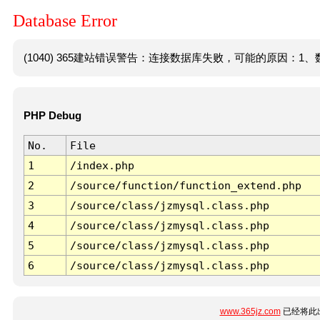
Database Error
(1040) 365建站错误警告：连接数据库失败，可能的原因：1、数
PHP Debug
No.
File
1
/index.php
2
/source/function/function_extend.php
3
/source/class/jzmysql.class.php
4
/source/class/jzmysql.class.php
5
/source/class/jzmysql.class.php
6
/source/class/jzmysql.class.php
www.365jz.com
已经将此