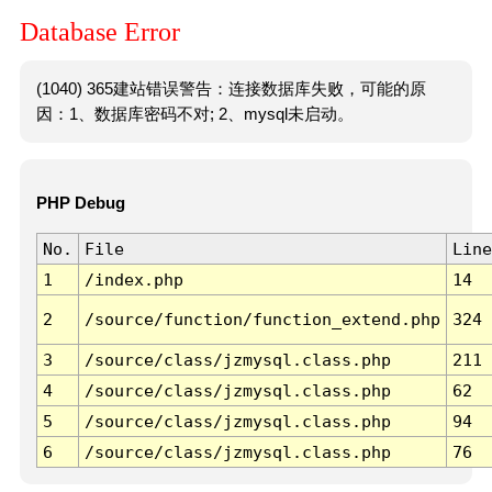
Database Error
(1040) 365建站错误警告：连接数据库失败，可能的原
因：1、数据库密码不对; 2、mysql未启动。
PHP Debug
No.
File
Line
1
/index.php
14
2
/source/function/function_extend.php
324
3
/source/class/jzmysql.class.php
211
4
/source/class/jzmysql.class.php
62
5
/source/class/jzmysql.class.php
94
6
/source/class/jzmysql.class.php
76