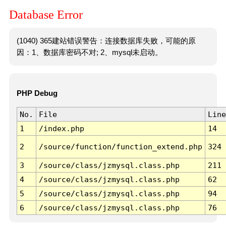
Database Error
(1040) 365建站错误警告：连接数据库失败，可能的原
因：1、数据库密码不对; 2、mysql未启动。
PHP Debug
No.
File
Line
1
/index.php
14
2
/source/function/function_extend.php
324
3
/source/class/jzmysql.class.php
211
4
/source/class/jzmysql.class.php
62
5
/source/class/jzmysql.class.php
94
6
/source/class/jzmysql.class.php
76