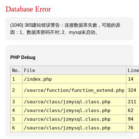
Database Error
(1040) 365建站错误警告：连接数据库失败，可能的原
因：1、数据库密码不对; 2、mysql未启动。
PHP Debug
No.
File
Line
1
/index.php
14
2
/source/function/function_extend.php
324
3
/source/class/jzmysql.class.php
211
4
/source/class/jzmysql.class.php
62
5
/source/class/jzmysql.class.php
94
6
/source/class/jzmysql.class.php
76