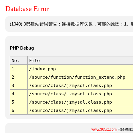
Database Error
(1040) 365建站错误警告：连接数据库失败，可能的原因：1、数
PHP Debug
No.
File
1
/index.php
2
/source/function/function_extend.php
3
/source/class/jzmysql.class.php
4
/source/class/jzmysql.class.php
5
/source/class/jzmysql.class.php
6
/source/class/jzmysql.class.php
www.365jz.com
已经将此