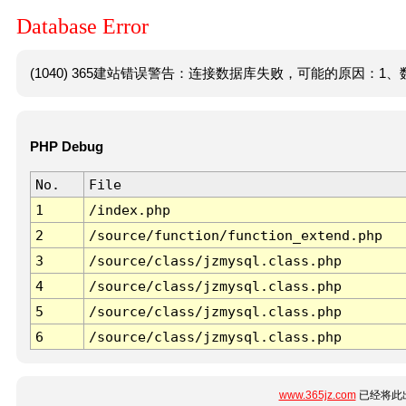
Database Error
(1040) 365建站错误警告：连接数据库失败，可能的原因：1、数
PHP Debug
No.
File
1
/index.php
2
/source/function/function_extend.php
3
/source/class/jzmysql.class.php
4
/source/class/jzmysql.class.php
5
/source/class/jzmysql.class.php
6
/source/class/jzmysql.class.php
www.365jz.com
已经将此