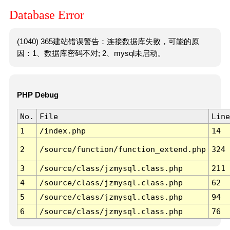
Database Error
(1040) 365建站错误警告：连接数据库失败，可能的原
因：1、数据库密码不对; 2、mysql未启动。
PHP Debug
No.
File
Line
1
/index.php
14
2
/source/function/function_extend.php
324
3
/source/class/jzmysql.class.php
211
4
/source/class/jzmysql.class.php
62
5
/source/class/jzmysql.class.php
94
6
/source/class/jzmysql.class.php
76