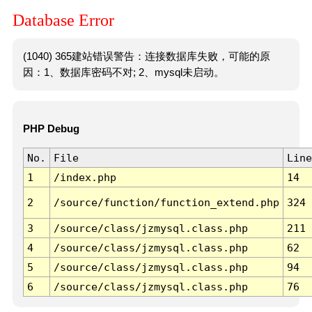
Database Error
(1040) 365建站错误警告：连接数据库失败，可能的原
因：1、数据库密码不对; 2、mysql未启动。
PHP Debug
No.
File
Line
1
/index.php
14
2
/source/function/function_extend.php
324
3
/source/class/jzmysql.class.php
211
4
/source/class/jzmysql.class.php
62
5
/source/class/jzmysql.class.php
94
6
/source/class/jzmysql.class.php
76