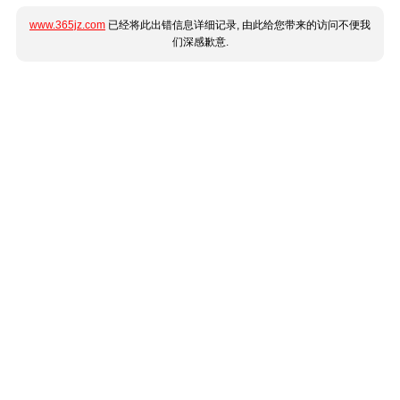
www.365jz.com
已经将此出错信息详细记录, 由此给您带来的访问不便我
们深感歉意.