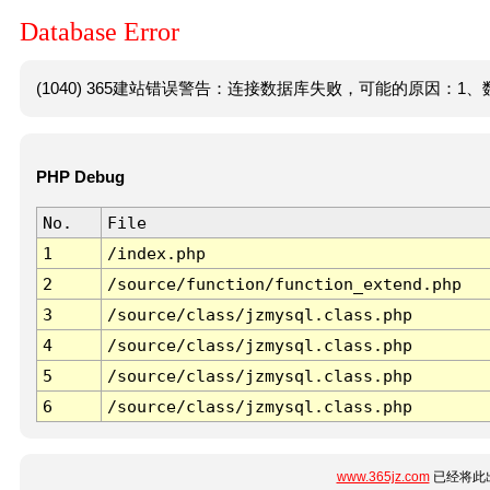
Database Error
(1040) 365建站错误警告：连接数据库失败，可能的原因：1、数
PHP Debug
No.
File
1
/index.php
2
/source/function/function_extend.php
3
/source/class/jzmysql.class.php
4
/source/class/jzmysql.class.php
5
/source/class/jzmysql.class.php
6
/source/class/jzmysql.class.php
www.365jz.com
已经将此