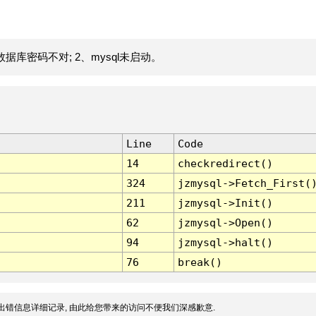
据库密码不对; 2、mysql未启动。
Line
Code
14
checkredirect()
324
jzmysql->Fetch_First(
211
jzmysql->Init()
62
jzmysql->Open()
94
jzmysql->halt()
76
break()
出错信息详细记录, 由此给您带来的访问不便我们深感歉意.