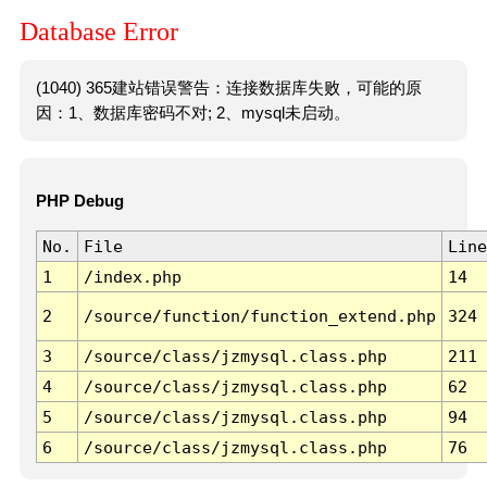
Database Error
(1040) 365建站错误警告：连接数据库失败，可能的原
因：1、数据库密码不对; 2、mysql未启动。
PHP Debug
No.
File
Line
1
/index.php
14
2
/source/function/function_extend.php
324
3
/source/class/jzmysql.class.php
211
4
/source/class/jzmysql.class.php
62
5
/source/class/jzmysql.class.php
94
6
/source/class/jzmysql.class.php
76