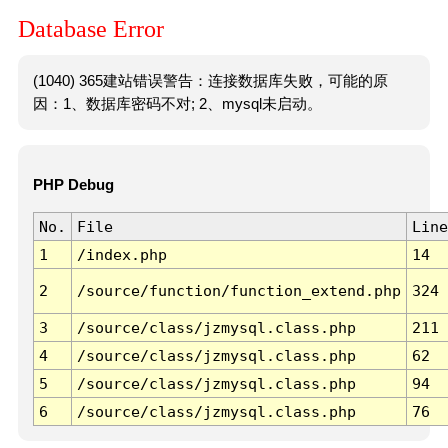
Database Error
(1040) 365建站错误警告：连接数据库失败，可能的原
因：1、数据库密码不对; 2、mysql未启动。
PHP Debug
No.
File
Line
1
/index.php
14
2
/source/function/function_extend.php
324
3
/source/class/jzmysql.class.php
211
4
/source/class/jzmysql.class.php
62
5
/source/class/jzmysql.class.php
94
6
/source/class/jzmysql.class.php
76