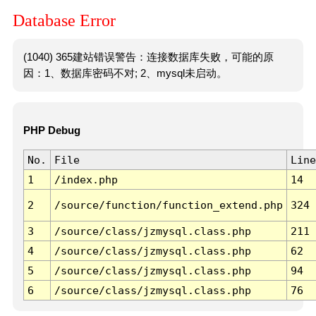
Database Error
(1040) 365建站错误警告：连接数据库失败，可能的原
因：1、数据库密码不对; 2、mysql未启动。
PHP Debug
No.
File
Line
1
/index.php
14
2
/source/function/function_extend.php
324
3
/source/class/jzmysql.class.php
211
4
/source/class/jzmysql.class.php
62
5
/source/class/jzmysql.class.php
94
6
/source/class/jzmysql.class.php
76