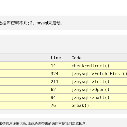
据库密码不对; 2、mysql未启动。
Line
Code
14
checkredirect()
324
jzmysql->Fetch_First(
211
jzmysql->Init()
62
jzmysql->Open()
94
jzmysql->halt()
76
break()
出错信息详细记录, 由此给您带来的访问不便我们深感歉意.