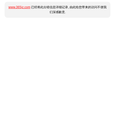
www.365jz.com
已经将此出错信息详细记录, 由此给您带来的访问不便我
们深感歉意.