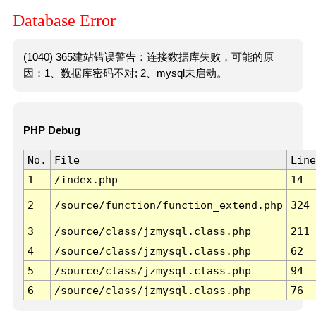
Database Error
(1040) 365建站错误警告：连接数据库失败，可能的原
因：1、数据库密码不对; 2、mysql未启动。
PHP Debug
No.
File
Line
1
/index.php
14
2
/source/function/function_extend.php
324
3
/source/class/jzmysql.class.php
211
4
/source/class/jzmysql.class.php
62
5
/source/class/jzmysql.class.php
94
6
/source/class/jzmysql.class.php
76