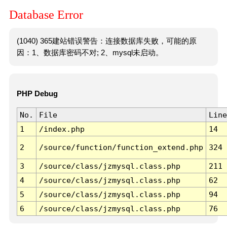
Database Error
(1040) 365建站错误警告：连接数据库失败，可能的原
因：1、数据库密码不对; 2、mysql未启动。
PHP Debug
No.
File
Line
1
/index.php
14
2
/source/function/function_extend.php
324
3
/source/class/jzmysql.class.php
211
4
/source/class/jzmysql.class.php
62
5
/source/class/jzmysql.class.php
94
6
/source/class/jzmysql.class.php
76