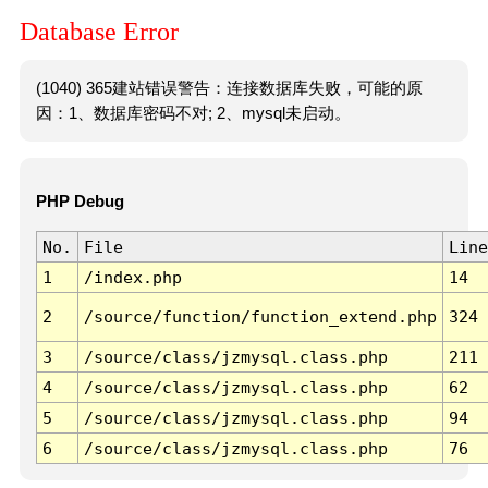
Database Error
(1040) 365建站错误警告：连接数据库失败，可能的原
因：1、数据库密码不对; 2、mysql未启动。
PHP Debug
No.
File
Line
1
/index.php
14
2
/source/function/function_extend.php
324
3
/source/class/jzmysql.class.php
211
4
/source/class/jzmysql.class.php
62
5
/source/class/jzmysql.class.php
94
6
/source/class/jzmysql.class.php
76