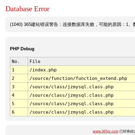
Database Error
(1040) 365建站错误警告：连接数据库失败，可能的原因：1、数
PHP Debug
No.
File
1
/index.php
2
/source/function/function_extend.php
3
/source/class/jzmysql.class.php
4
/source/class/jzmysql.class.php
5
/source/class/jzmysql.class.php
6
/source/class/jzmysql.class.php
www.365jz.com
已经将此